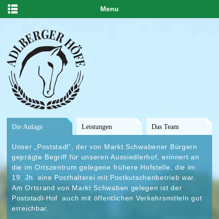
Menu
Die Anlage
Leistungen
Das Team
Unser „Poststadl“, der von Markt Schwabener Bürgern
geprägte Begriff für unseren Aussiedlerhof, erinnert an
die im Ortszentrum gelegene frühere Hofstelle, die im
19. Jh. eine Posthalterei mit Postkutschenbetrieb war.
Am Ortsrand von Markt Schwaben gelegen ist der
Poststadl-Hof auch mit öffentlichen Verkehrsmitteln gut
erreichbar.